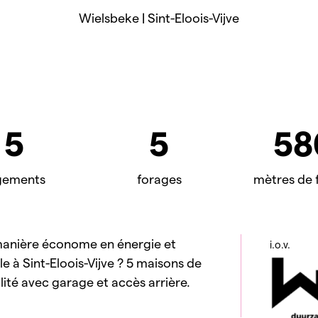
Wielsbeke | Sint-Eloois-Vijve
5
5
58
gements
forages
mètres de 
manière économe en énergie et
i.o.v.
e à Sint-Eloois-Vijve ? 5 maisons de
ité avec garage et accès arrière.