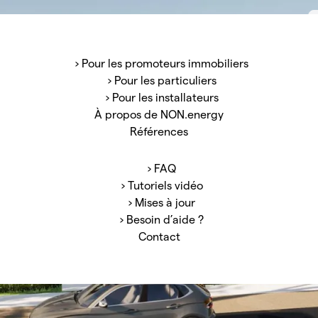
t de gamme pour un montant
ns de tout !
› Pour les promoteurs immobiliers
› Pour les particuliers
› Pour les installateurs
e après-vente : faites
À propos de NON.energy
installations.
Références
› FAQ
› Tutoriels vidéo
› Mises à jour
› Besoin d’aide ?
Contact