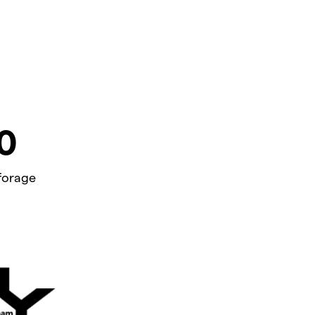
0
forage