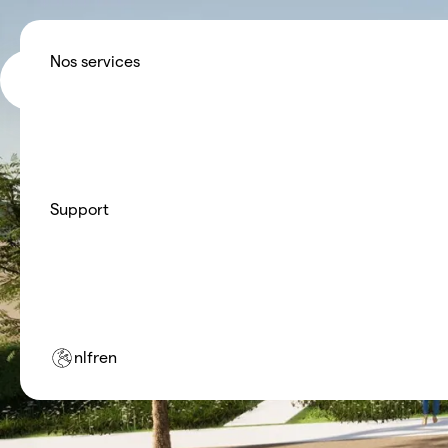
Pour les particuliers
Louez une pompe à chaleur hau
Nos services
mensuel fixe. Nous nous chargeo
NON.energy
Pour les installateurs
Plus de missions, moins de servic
confiance à NON.energy pour vos 
Support
nl
fr
en