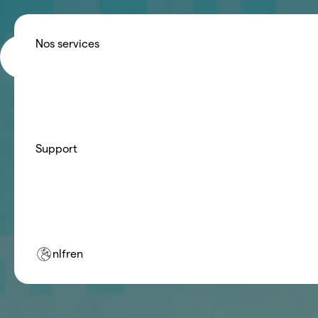
Pour les particuliers
Louez une pompe à chaleur hau
Nos services
mensuel fixe. Nous nous chargeo
NON.energy
Pour les installateurs
Plus de missions, moins de servic
confiance à NON.energy pour vos 
Support
nl
fr
en