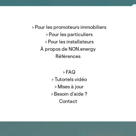
t de gamme pour un montant
ns de tout !
› Pour les promoteurs immobiliers
› Pour les particuliers
› Pour les installateurs
e après-vente : faites
À propos de NON.energy
installations.
Références
› FAQ
› Tutoriels vidéo
› Mises à jour
› Besoin d’aide ?
Contact