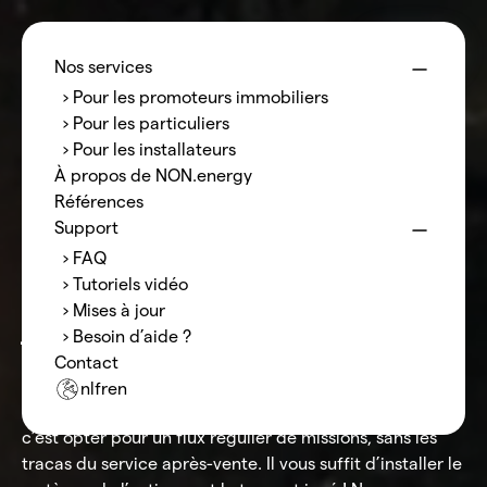
Menu
NON.energy
Nos services
› Pour les promoteurs immobiliers
Collaborer avec
› Pour les particuliers
› Pour les installateurs
nous
en tant
À propos de NON.energy
Références
qu’installateur
Support
› FAQ
› Tutoriels vidéo
Installez, activez… et le tour est
› Mises à jour
joué : nous nous chargeons du
› Besoin d’aide ?
reste.
Contact
nl
fr
en
Collaborer avec NON.energy en tant qu’installateur,
c’est opter pour un flux régulier de missions, sans les
tracas du service après-vente. Il vous suffit d’installer le