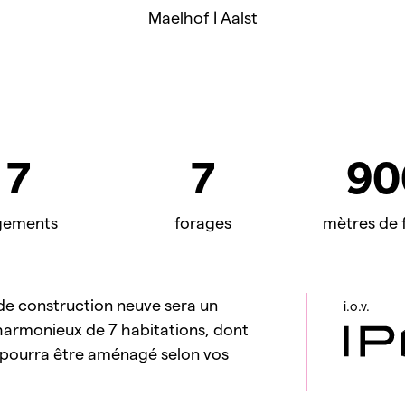
Maelhof | Aalst
7
7
90
gements
forages
mètres de 
 de construction neuve sera un
i.o.v.
armonieux de 7 habitations, dont
r pourra être aménagé selon vos