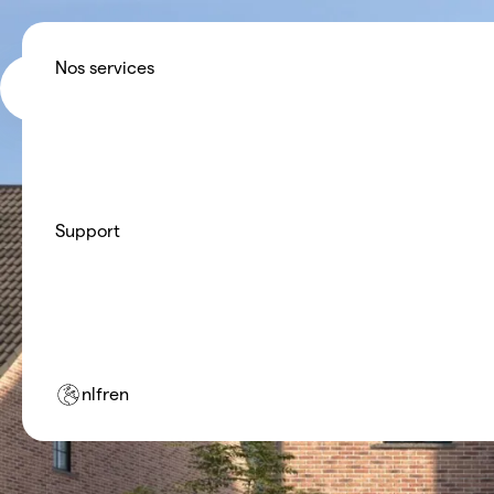
Pour les particuliers
Louez une pompe à chaleur hau
Nos services
mensuel fixe. Nous nous chargeo
NON.energy
Pour les installateurs
Plus de missions, moins de servic
confiance à NON.energy pour vos 
Support
nl
fr
en