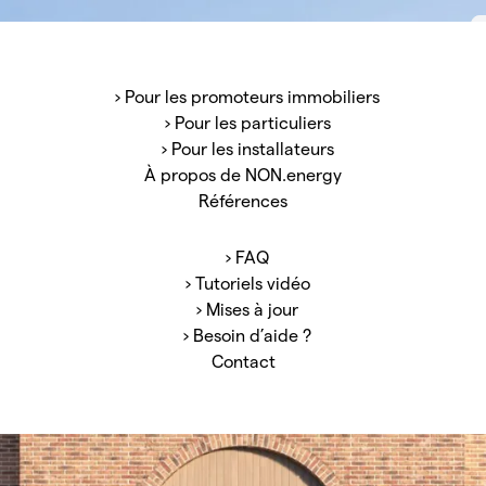
t de gamme pour un montant
ns de tout !
› Pour les promoteurs immobiliers
› Pour les particuliers
› Pour les installateurs
e après-vente : faites
À propos de NON.energy
installations.
Références
› FAQ
› Tutoriels vidéo
› Mises à jour
› Besoin d’aide ?
Contact