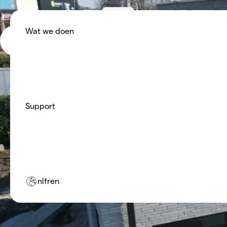
Voor particulieren
Huur een premium warmtep
Wat we doen
maandbedrag, wij zorgen vo
NON.energy
Voor installateurs
Meer opdrachten, minder na
NON.energy.
Support
nl
fr
en