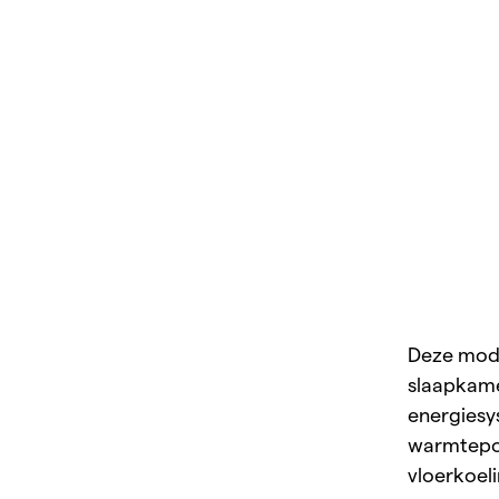
Deze mode
slaapkame
energies
warmtepo
vloerkoeli