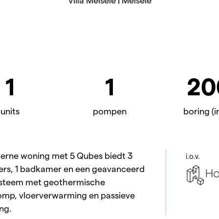
Villa Melsele | Melsele
1
1
20
units
pompen
boring (i
rne woning met 5 Qubes biedt 3
i.o.v.
rs, 1 badkamer en een geavanceerd
ysteem met geothermische
mp, vloerverwarming en passieve
ng.