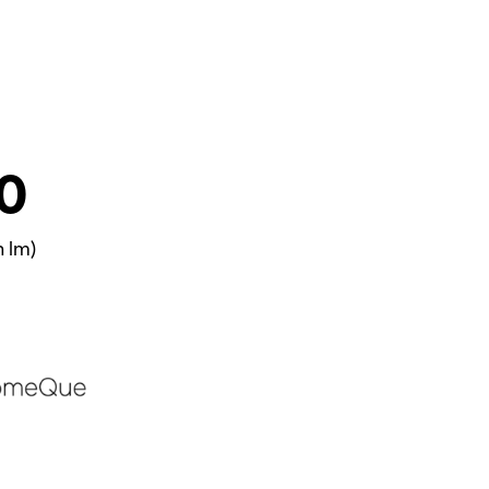
0
n lm)