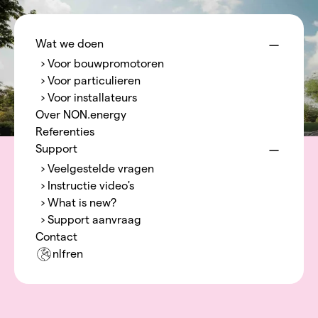
Menu
NON.energy
Wat we doen
› Voor bouwpromotoren
› Voor particulieren
› Voor installateurs
Over NON.energy
Referenties
Support
› Veelgestelde vragen
› Instructie video's
› What is new?
› Support aanvraag
Contact
nl
fr
en