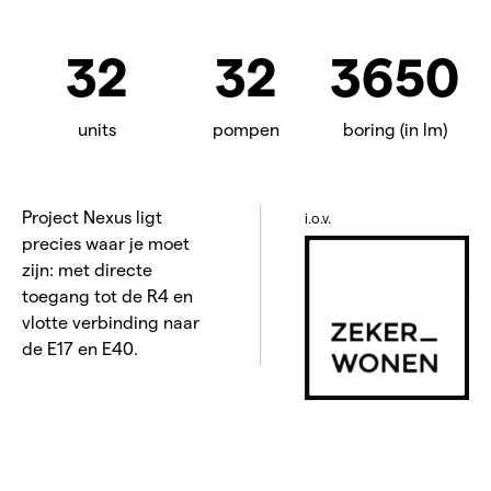
32
32
3650
units
pompen
boring (in lm)
Project Nexus ligt
i.o.v.
precies waar je moet
zijn: met directe
toegang tot de R4 en
vlotte verbinding naar
de E17 en E40.