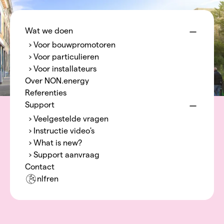
Menu
NON.energy
Wat we doen
› Voor bouwpromotoren
› Voor particulieren
› Voor installateurs
Over NON.energy
Referenties
Support
› Veelgestelde vragen
› Instructie video's
› What is new?
› Support aanvraag
Contact
nl
fr
en