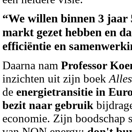
“
We willen binnen 3 jaar
markt gezet hebben
en da
efficiëntie en samenwerkin
Daarna nam
Professor Koe
inzichten uit zijn boek
Alle
de
energietransitie in Eur
bezit naar gebruik
bijdrage
economie. Zijn boodschap slo
van NON.energy:
don't buy