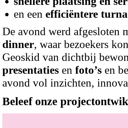
snellere plaatsing en ser
en een
efficiëntere turn
De avond werd afgesloten m
dinner
, waar bezoekers ko
Geoskid van dichtbij bewon
presentaties
en
foto’s
en be
avond vol inzichten, innova
Beleef onze projectontwi